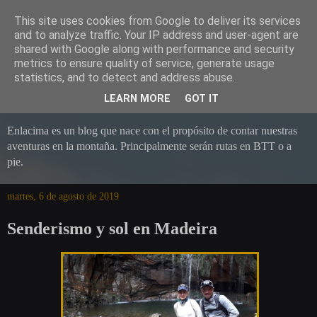
This site uses cookies from Google to deliver its services
and to analyze traffic. Your IP address and user-agent are
shared with Google along with performance and security
metrics to ensure quality of service, generate usage
statistics, and to detect and address abuse.
LEARN MORE
GOT IT
Enlacima es un blog que nace con el propósito de contar nuestras
aventuras en la montaña. Principalmente serán rutas en BTT o a
pie.
martes, 6 de agosto de 2019
Senderismo y sol en Madeira