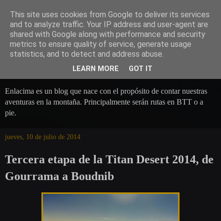
This site uses cookies from Google to deliver its services
and to analyze traffic. Your IP address and user-agent are
shared with Google along with performance and security
metrics to ensure quality of service, generate usage
statistics, and to detect and address abuse.
LEARN MORE
GOT IT
Enlacima es un blog que nace con el propósito de contar nuestras
aventuras en la montaña. Principalmente serán rutas en BTT o a
pie.
jueves, 10 de julio de 2014
Tercera etapa de la Titan Desert 2014, de
Gourrama a Boudnib