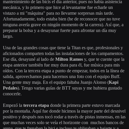
mantenimiento de las bicis el día anterior, pues no había asistencia
mecánica, y lo primero que hice al levantarme fue echarle un
vistazo a mi "máquina" para no llevarme sorpresas más tarde.
Afortunadamente, todo estaba bien (he de reconocer que no tuve
ninguna avería grave en ningún momento de la carrera). Así que, a
preparar la bolsa y a desayunar fuerte para afrontar un día muy
largo.
Una de las grandes cosas que tiene la Titan es que, profesionales y
aficionados comparten todas las instalaciones de los campamentos.
Ese día, desayuné al lado de
Milton Ramos
y, que te cuente que la
etapa anterior también fue muy dura para él, fue música para mis
oídos. Con la tercera etapa a punto de empezar, todos en la línea de
salida, aprovechamos para hacernos una foto con el equipo Buff.
Una gente muy maja. En el equipo faltaba Juanjo Alonso (
Kapi
Pedales
). Tengo varias guías de BTT suyas y me hubiera gustado
conocerle.
Empezó la
tercera etapa
donde la primera parte estuvo marcada
por la montaña. Aquí fue donde hicimos la mayor parte del desnivel
positivo y después nos tocó rodar a través de pistas inmensas, en las
que muchas veces solo se veía el horizonte con muchos bancos de
arena, que te frenaban la bici e incluso te obligaban a bajarte y a