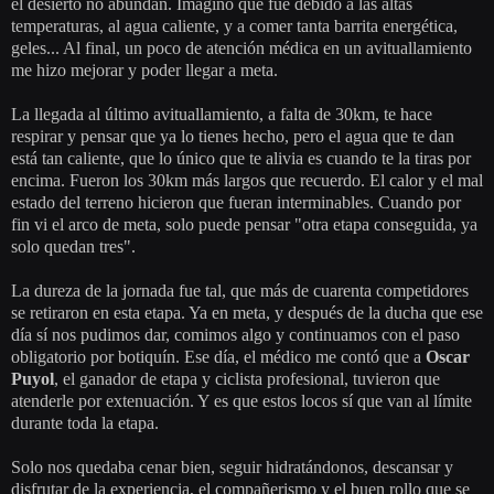
el desierto no abundan. Imagino que fue debido a las altas
temperaturas, al agua caliente, y a comer tanta barrita energética,
geles... Al final, un poco de atención médica en un avituallamiento
me hizo mejorar y poder llegar a meta.
La llegada al último avituallamiento, a falta de 30km, te hace
respirar y pensar que ya lo tienes hecho, pero el agua que te dan
está tan caliente, que lo único que te alivia es cuando te la tiras por
encima. Fueron los 30km más largos que recuerdo. El calor y el mal
estado del terreno hicieron que fueran interminables. Cuando por
fin vi el arco de meta, solo puede pensar "otra etapa conseguida, ya
solo quedan tres".
La dureza de la jornada fue tal, que más de cuarenta competidores
se retiraron en esta etapa. Ya en meta, y después de la ducha que ese
día sí nos pudimos dar, comimos algo y continuamos con el paso
obligatorio por botiquín. Ese día, el médico me contó que a
Oscar
Puyol
, el ganador de etapa y ciclista profesional, tuvieron que
atenderle por extenuación. Y es que estos locos sí que van al límite
durante toda la etapa.
Solo nos quedaba cenar bien, seguir hidratándonos, descansar y
disfrutar de la experiencia, el compañerismo y el buen rollo que se