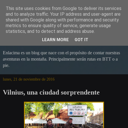
This site uses cookies from Google to deliver its services
and to analyze traffic. Your IP address and user-agent are
shared with Google along with performance and security
metrics to ensure quality of service, generate usage
statistics, and to detect and address abuse.
LEARN MORE
GOT IT
Enlacima es un blog que nace con el propósito de contar nuestras
aventuras en la montaña. Principalmente serán rutas en BTT o a
pie.
lunes, 21 de noviembre de 2016
Vilnius, una ciudad sorprendente