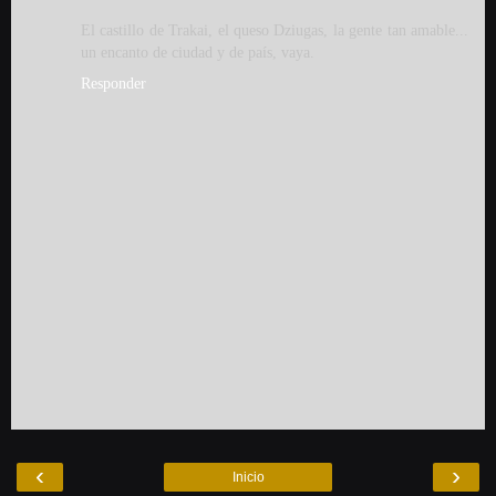
El castillo de Trakai, el queso Dziugas, la gente tan amable...
un encanto de ciudad y de país, vaya.
Responder
‹
›
Inicio