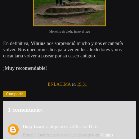
Monolito de piedra junto al lago
En definitiva,
Vilnius
nos sorprendió mucho y nos encantaría
volver. Nos quedaron sitios para ver en los alrededores y nos
encantaría volver a pasear por su casco antiguo.
¡Muy recomendable!
ENLACIMA
en
19:31
Compartir
1 comentario:
Huey Lewis
3 de julio de 2019 a las 11:51
Brutal!! Qué recuerdos de cuando estuve en
Vilnius
.