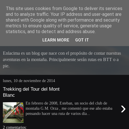
This site uses cookies from Google to deliver its services
and to analyze traffic. Your IP address and user-agent are
shared with Google along with performance and security
metrics to ensure quality of service, generate usage
statistics, and to detect and address abuse.
LEARN MORE
GOT IT
Enlacima es un blog que nace con el propósito de contar nuestras
aventuras en la montaña. Principalmente serán rutas en BTT o a
pie.
lunes, 10 de noviembre de 2014
Trekking del Tour del Mont
Blanc
›
En febrero de 2008, Esteban, un socio del club de
montaña G.M. Orza , me comentó que ese año estaba
pensando hacer una ruta de varios día...
2 comentarios: