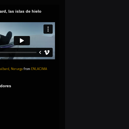
ard, las islas de hielo
albard, Noruega
from
ENLACIMA
dores