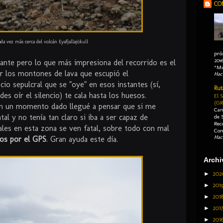
CO
da vez más cerca del volcán Eyafjallajökull
pró
2016
nante pero lo que más impresiona del recorrido es el
*Mu
 los montones de lava que escupió el
Hac
encio sepulcral que se "oye" en esos instantes (sí,
Rut
 oír el silencio) te cala hasta los huesos.
El 
(GR
en un momento dado llegué a pensar que si me
Can
tal y no tenía tan claro si iba a ser capaz de
de 
Rec
ales en esta zona se ven fatal, sobre todo con mal
Con
Hac
os por el GPS
. Gran ayuda este día.
Archi
►
20
►
201
►
201
►
201
►
201