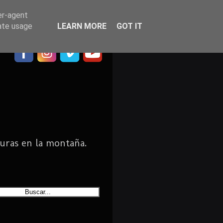
er-agent
rate usage
LEARN MORE
GOT IT
uras en la montaña.