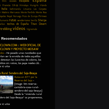
España
escapada
Ebro
escalada
a
Francia
GR-99
Himalaya
Hungría
Irlanda
Italia
kathmandu
Lituania
Los Cárpatos
r
Madeira
Marruecos
Monte Perdido
Monte Rosa
Pirineo
apoles
Nepal
Noruega
Picos de Europa
rutas
Sherpa
senderismo
Rumanía
Sevilla
techos de España
Titan Desert
aillon
vídeos
trekking
Vignemale
s Recomendados
ICLOWN.COM :: WEB OFICIAL DE
CICLOWN Y PROYECTO MOSAW
 dos
-
He pasado unas navidades que
rían ser la envidia de todos aquéllos
detestan las lucecitas de colores, los
litos sin raíces, los papa noeles cló...
e 10 años
a Rural Sendero del Saja-Besaya
Rutas en BTT por la
Reserva del Saja
-
[image: btt-reserva-
cantabria-casa-rural-
sendero-del-saja-besaya]
Desde la *vivienda rural
dero del Saja-Besaya* os proponemos,
e 10 años