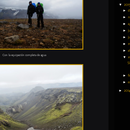
▼
201
►
d
►
n
►
a
►
j
►
j
►
►
a
Con la equipación completa de agua
▼
m
S
►
f
►
e
►
201