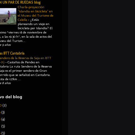
N UN PAR DE RUEDAS blog
Charla-proyección
"Islandia en bicicleta" en
el Museu del Turisme de
Calella
-
¿Estás
planeando un viaje en
bicicleta por Islandia? El
ximo *viernes 18 de noviembre de
, a las 19.30 h*, en la sala de actos del
seu del Turism...
e 9 años
as BTT Cantabria
Sendero de la Reserva de Saja en BTT
-71)
-
Castaños de Pendes en
tabria La ruta Sendero de la Reserva
Saja es el primer sendero de Gran
orrido que se señalizó en Cantabria.
sta de 127km ...
e 8 años
vo del blog
20
(2)
9
(3)
8
(4)
7
(5)
6
(5)