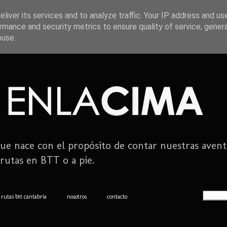
liver its services and to analyze traffic. Your IP address and us
rmance and security metrics to ensure quality of service, gene
buse.
ue nace con el propósito de contar nuestras avent
rutas en BTT o a pie.
rutas btt cantabria
nosotros
contacto