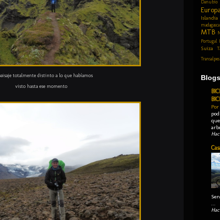
Danubio
Europ
Islandia
madagasca
MTB
N
Portugal
Suiza
T
Transalpes
aisaje totalmente distinto a lo que habíamos
Blog
visto hasta ese momento
BIC
BI
Por
pod
que 
arbo
Hac
Cas
Sen
...
Hac