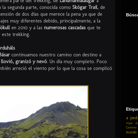
rimera parte del trekking, de
Landmannalaugar
a
n la segunda parte, conocida como
Skógar Trail
, de
tensión de dos días que merece la pena ya que de
Búsc
ajes muy diferentes debido, principalmente, a la
jökull
en 2010 y a las
numerosas cascadas
que te
 este trekking.
rduháls
Básar
continuamos nuestro camino con destino a
 llovió, granizó y nevó
. Un día muy completo. Poco
mbién arreció el viento por lo que la cosa se complicó
Etiqu
a ped
Alpes de
Camino
mundo