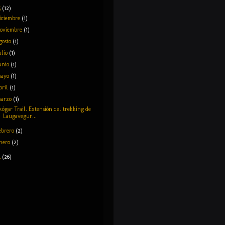
5
(12)
iciembre
(1)
oviembre
(1)
gosto
(1)
ulio
(1)
unio
(1)
mayo
(1)
bril
(1)
arzo
(1)
kógar Trail. Extensión del trekking de
Laugavegur...
ebrero
(2)
nero
(2)
4
(26)