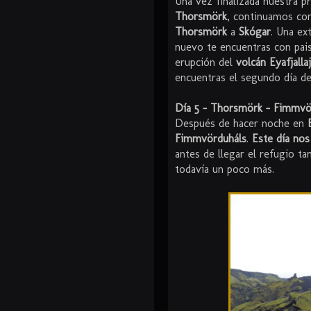
Una vez finalizada nuestra p
Thorsmörk
, continuamos co
Thorsmörk
a
Skógar
. Una ex
nuevo te encuentras con pais
erupción del
volcán Eyafjalla
encuentras el segundo día de
Día 5 - Thorsmörk - Fimmvö
Después de hacer noche en
Fimmvörduháls
.
Este día nos
antes de llegar el refugio ta
todavía un poco más.