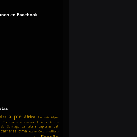
anos en Facebook
etas
a pie
ales
Africa
Alpes
Alemania
alpinismo
 Transilvania
América
Austria
Cantabria
capitales del
 de Santiago
carreras
cima
coche
Costa amalfitana