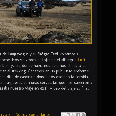
ng de Laugavegur
y el
Skógar Trail
volvimos a
noche. Nos volvimos a alojar en el albergue
Loft
 bien y, era donde habíamos dejamos el resto de
iciar el trekking. Cenamos en un pub justo enfrente
nos días de caminata donde nos escaseó la comida,
mburguesas con unas cervecitas que nos supieron a
zaba nuestro viaje en 4x4!
Vídeo del viaje al final
n
13:00
No hay comentarios: