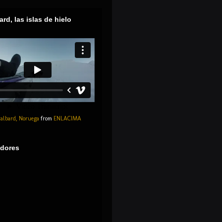
ard, las islas de hielo
albard, Noruega
from
ENLACIMA
dores