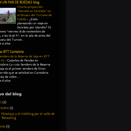
N UN PAR DE RUEDAS blog
Charla-proyección
"Islandia en bicicleta" en
el Museu del Turisme de
Calella
-
¿Estás
planeando un viaje en
bicicleta por Islandia? El
ximo *viernes 18 de noviembre de
, a las 19.30 h*, en la sala de actos del
seu del Turism...
e 9 años
as BTT Cantabria
Sendero de la Reserva de Saja en BTT
-71)
-
Castaños de Pendes en
tabria La ruta Sendero de la Reserva
Saja es el primer sendero de Gran
orrido que se señalizó en Cantabria.
sta de 127km ...
e 8 años
vo del blog
20
(2)
ctubre
(1)
l Himalaya y el trekking por el valle de
Rolwaling
unio
(1)