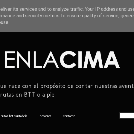
liver its services and to analyze traffic. Your IP address and us
rmance and security metrics to ensure quality of service, gene
buse.
ue nace con el propósito de contar nuestras avent
rutas en BTT o a pie.
rutas btt cantabria
nosotros
contacto