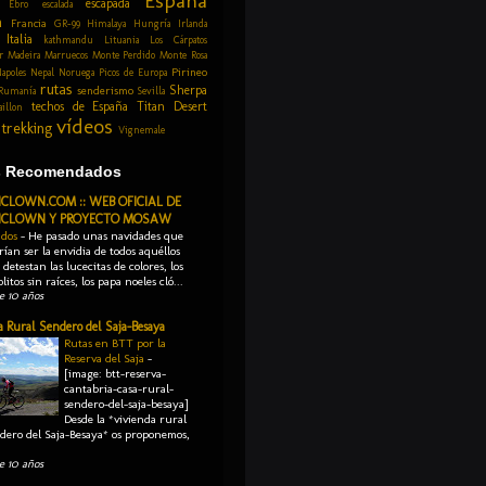
España
escapada
Ebro
escalada
a
Francia
GR-99
Himalaya
Hungría
Irlanda
Italia
kathmandu
Lituania
Los Cárpatos
r
Madeira
Marruecos
Monte Perdido
Monte Rosa
Pirineo
apoles
Nepal
Noruega
Picos de Europa
rutas
Sherpa
senderismo
Rumanía
Sevilla
techos de España
Titan Desert
aillon
vídeos
trekking
Vignemale
s Recomendados
ICLOWN.COM :: WEB OFICIAL DE
CICLOWN Y PROYECTO MOSAW
 dos
-
He pasado unas navidades que
rían ser la envidia de todos aquéllos
detestan las lucecitas de colores, los
litos sin raíces, los papa noeles cló...
e 10 años
a Rural Sendero del Saja-Besaya
Rutas en BTT por la
Reserva del Saja
-
[image: btt-reserva-
cantabria-casa-rural-
sendero-del-saja-besaya]
Desde la *vivienda rural
dero del Saja-Besaya* os proponemos,
e 10 años