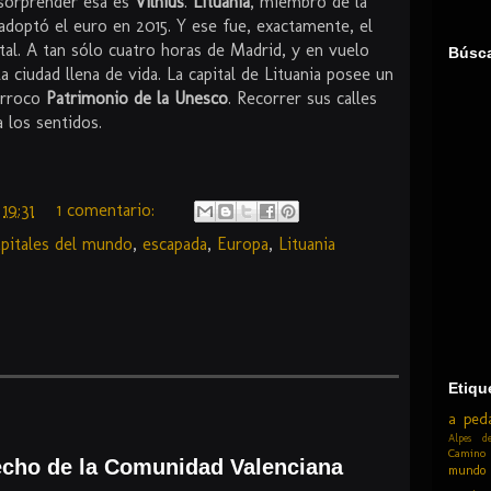
 sorprender esa es
Vilnius
.
Lituania
, miembro de la
doptó el euro en 2015. Y ese fue, exactamente, el
tal. A tan sólo cuatro horas de Madrid, y en vuelo
Búsc
a ciudad llena de vida. La capital de Lituania posee un
arroco
Patrimonio de la Unesco
. Recorrer sus calles
 los sentidos.
n
19:31
1 comentario:
apitales del mundo
,
escapada
,
Europa
,
Lituania
Etiqu
a ped
Alpes de
Camino
techo de la Comunidad Valenciana
mundo