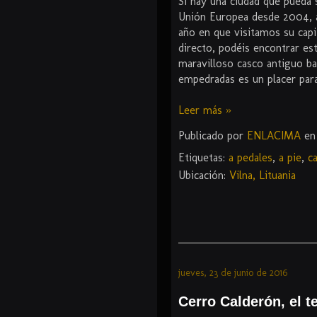
Si hay una ciudad que pueda
Unión Europea desde 2004, a
año en que visitamos su capi
directo, podéis encontrar est
maravilloso casco antiguo b
empedradas es un placer para
Leer más »
Publicado por
ENLACIMA
e
Etiquetas:
a pedales
,
a pie
,
c
Ubicación:
Vilna, Lituania
jueves, 23 de junio de 2016
Cerro Calderón, el 