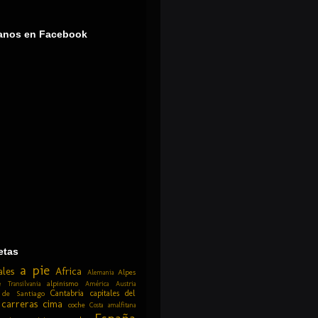
anos en Facebook
etas
a pie
ales
Africa
Alpes
Alemania
alpinismo
 Transilvania
América
Austria
Cantabria
capitales del
 de Santiago
carreras
cima
coche
Costa amalfitana