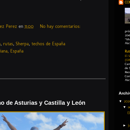
CO
dez Perez
en
11:00
No hay comentarios:
pró
2016
*Mu
a
,
rutas
,
Sherpa
,
techos de España
Hac
iana, España
Rut
El 
(GR
Can
de 
Rec
Con
Hac
Archi
▼
20
ho de Asturias y Castilla y León
▼
o
E
►
j