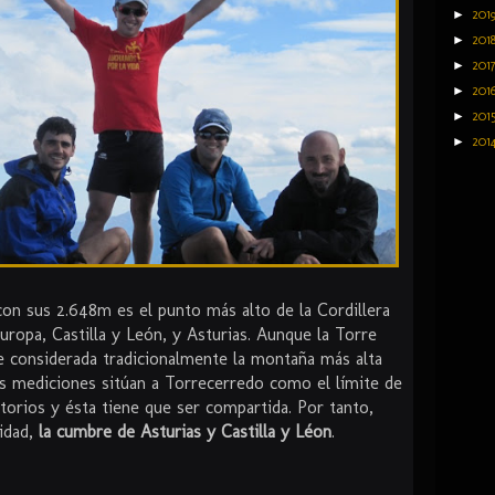
►
201
►
201
►
201
►
201
►
201
►
201
on sus 2.648m es el punto más alto de la Cordillera
uropa, Castilla y León, y Asturias. Aunque la Torre
e considerada tradicionalmente la montaña más alta
mas mediciones sitúan a Torrecerredo como el límite de
itorios y ésta tiene que ser compartida. Por tanto,
lidad,
la cumbre de Asturias y Castilla y Léon
.