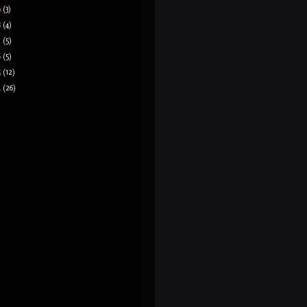
9
(3)
8
(4)
7
(5)
6
(5)
5
(12)
4
(26)