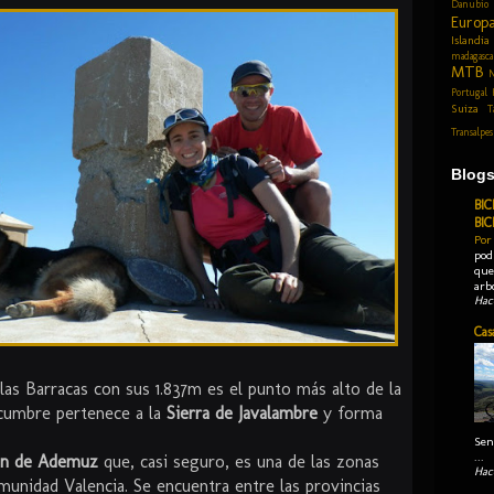
Danubio
Europ
Islandia
madagasca
MTB
N
Portugal
Suiza
T
Transalpes
Blog
BIC
BI
Por
pod
que 
arbo
Hac
Cas
las Barracas con sus 1.837m es el punto más alto de la
cumbre pertenece a la
Sierra de Javalambre
y forma
Sen
...
ón de Ademuz
que, casi seguro, es una de las zonas
Hac
munidad Valencia. Se encuentra entre las provincias