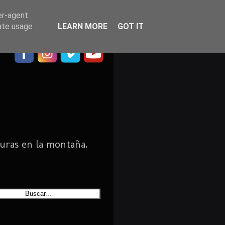
er-agent
rate usage
LEARN MORE
GOT IT
uras en la montaña.